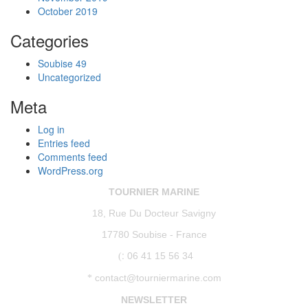
October 2019
Categories
Soubise 49
Uncategorized
Meta
Log in
Entries feed
Comments feed
WordPress.org
TOURNIER MARINE
18, Rue Du Docteur Savigny
17780 Soubise - France
:
06 41 15 56 34
(
contact@tourniermarine.com
*
NEWSLETTER