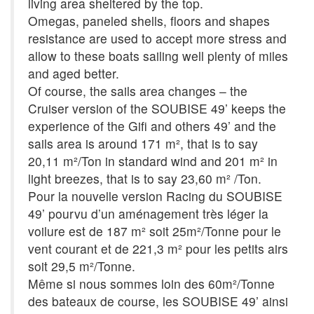
living area sheltered by the top.
Omegas, paneled shells, floors and shapes
resistance are used to accept more stress and
allow to these boats sailing well plenty of miles
and aged better.
Of course, the sails area changes – the
Cruiser version of the SOUBISE 49’ keeps the
experience of the Gifi and others 49’ and the
sails area is around 171 m², that is to say
20,11 m²/Ton in standard wind and 201 m² in
light breezes, that is to say 23,60 m² /Ton.
Pour la nouvelle version Racing du SOUBISE
49’ pourvu d’un aménagement très léger la
voilure est de 187 m² soit 25m²/Tonne pour le
vent courant et de 221,3 m² pour les petits airs
soit 29,5 m²/Tonne.
Même si nous sommes loin des 60m²/Tonne
des bateaux de course, les SOUBISE 49’ ainsi