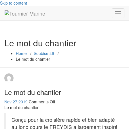
Skip to content
Toggl
naviga
Le mot du chantier
Home
/
Soubise 49
/
Le mot du chantier
Le mot du chantier
on
Nov 27,2019
Comments Off
Le
Le mot du chantier
mot
du
Conçu pour la croisière rapide et bien adapté
chantier
au long cours le FREYDIS a largement inspiré