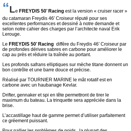
“
L
e
FREYDIS 50’ Racing
est la version « cruiser racer »
du catamaran Freydis 46’ Croiseur réputé pour ses
excellentes performances et dessiné à notre demande et
selon notre cahier des charges par l’architecte naval Erik
Lerouge.
Le
FREYDIS 50’ Racing
diffère du Freydis 46’ Croiseur par
de profondes dérives sabres en carbone pour améliorer le
cap au près et réduire la traînée au portant.
Les profonds safrans elliptiques sur mèche titane donnent un
bon contrôle et une barre douce et précise.
Réalisé par TOURNIER MARINE le mât rotatif est en
carbone avec un haubanage Kevlar.
Drifter, gennaker et spi en tête permettront de tirer le
maximum du bateau. La trinquette sera appréciée dans la
brise.
L’accastillage haut de gamme permet d’utiliser parfaitement
ce gréement puissant.
Pour pallier les problèmes de poids, la plupart des