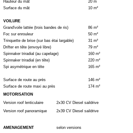
Hauteur du mât
20 m
Surface du mât
10 m²
VOILURE
Grand'voile lattée (trois bandes de ris)
86 m²
Foc sur enrouleur
50 m²
Trinquette de brise (sur bas étai largable)
31 m²
Drifter en tête (envoyé libre)
79 m²
Spinnaker triradial (au capelage)
160 m²
Spinnaker triradial (en tête)
220 m²
Spi asymétrique en tête
165 m²
Surface de route au près
146 m²
Surface de route maxi au près
174 m²
MOTORISATION
Version roof lenticulaire
2x30 CV Diesel saildrive
Version roof panoramique
2x39 CV Diesel saildrive
AMENAGEMENT
selon versions