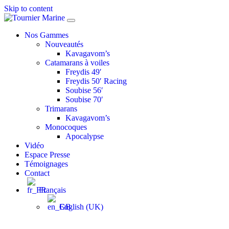
Skip to content
Toggle
navigation
Nos Gammes
Nouveautés
Kavagavom’s
Catamarans à voiles
Freydis 49′
Freydis 50′ Racing
Soubise 56′
Soubise 70′
Trimarans
Kavagavom’s
Monocoques
Apocalypse
Vidéo
Espace Presse
Témoignages
Contact
Français
English (UK)